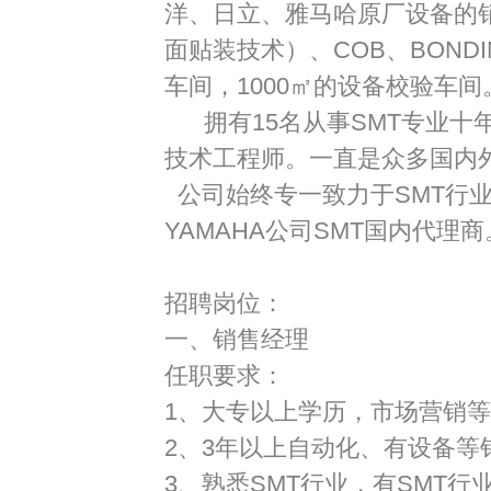
洋、日立、雅马哈原厂设备的
面贴装技术）、
COB
、
BONDI
车间，
1000
㎡的设备校验车间
拥有
15
名从事
SMT
专业十
技术工程师。一直是众多国内
公司始终专一致力于
SMT
行
YAMAHA
公司
SMT
国内代理商
招聘岗位：
一、销售经理
任职要求：
1、大专以上学历，市场营销
2、
3
年以上自动化、有设备等
3、熟悉
SMT
行业，有
SMT
行