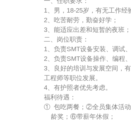
一、任职要求：
1、男，
18-25
岁，有无工作经
2、吃苦耐劳，勤奋好学；
3、能适应出差和短暂的夜班；
二、岗位职责：
1、负责
SMT
设备安装、调试
2、负责
SMT
设备操作、编程
3、良好的培训与发展空间，
工程师等职位发展。
4、有护照者优先考虑。
福利待遇：
① 包吃两餐；②全员集体活
龄奖；⑥带薪年休假；